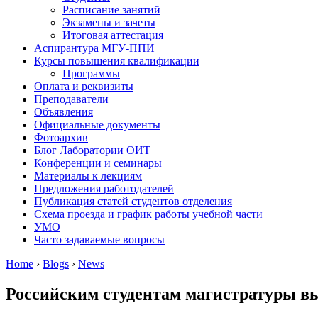
Расписание занятий
Экзамены и зачеты
Итоговая аттестация
Аспирантура МГУ-ППИ
Курсы повышения квалификации
Программы
Оплата и реквизиты
Преподаватели
Объявления
Официальные документы
Фотоархив
Блог Лаборатории ОИТ
Конференции и семинары
Материалы к лекциям
Предложения работодателей
Публикация статей студентов отделения
Схема проезда и график работы учебной части
УМО
Часто задаваемые вопросы
Home
›
Blogs
›
News
Российским студентам магистратуры вы