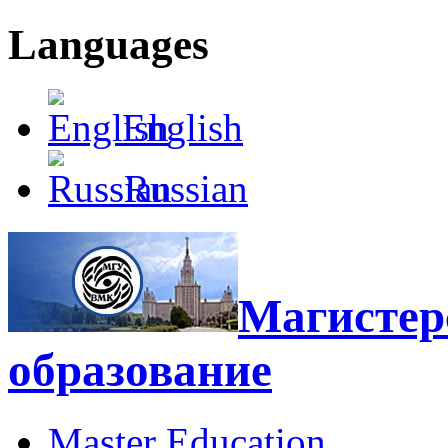
Languages
English
Russian
Магистерс
образование
Master Education