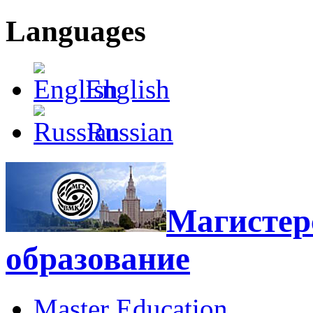
Languages
English
Russian
Магистерс
образование
Master Education