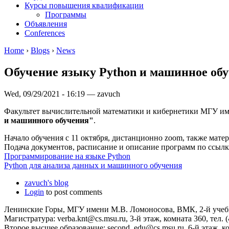
Курсы повышения квалификации
Программы
Объявления
Conferences
Home
›
Blogs
›
News
Обучение языку Python и машинное об
Wed, 09/29/2021 - 16:19 — zavuch
Факультет вычислительной математики и кибернетики МГУ им
и машинного обучения"
.
Начало обучения с 11 октября, дистанционно zoom, также мате
Подача документов, расписание и описание программ по ссылк
Программирование на языке Python
Python для анализа данных и машинного обучения
zavuch's blog
Login
to post comments
Ленинские Горы, МГУ имени М.В. Ломоносова, ВМК, 2-й уче
Магистратура: verba.knt@cs.msu.ru, 3-й этаж, комната 360, тел. (
Второе высшее образование: second_edu@cs.msu.ru, 6-й этаж, ком