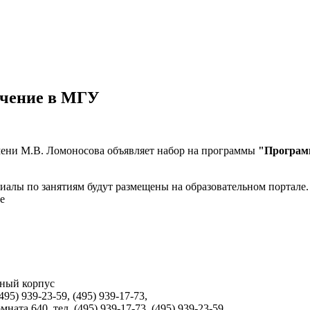
учение в МГУ
ени М.В. Ломоносова объявляет набор на программы
"Программ
риалы по занятиям будут размещены на образовательном портале.
е
бный корпус
495) 939-23-59, (495) 939-17-73,
ната 640, тел. (495) 939-17-73, (495) 939-23-59