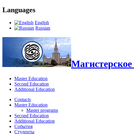
Languages
English
Russian
Магистерское 
Master Education
Second Education
Additional Education
Contacts
Master Education
Master programs
Second Education
Additional Education
События
Студенты