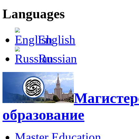
Languages
English
Russian
Магистерс
образование
Master Education