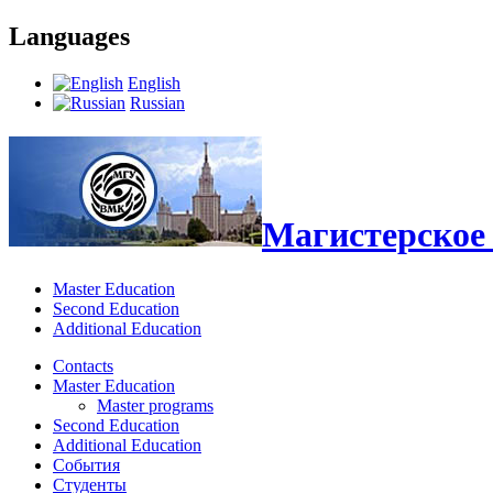
Languages
English
Russian
Магистерское 
Master Education
Second Education
Additional Education
Contacts
Master Education
Master programs
Second Education
Additional Education
События
Студенты