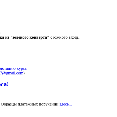
5
.
ка из "зеленого конверта"
с южного входа.
ннотацию курса
57@gmail.com
)
са!
. Образцы платежных поручений
здесь...