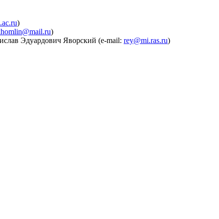
.ac.ru
)
khomlin@mail.ru
)
тислав Эдуардович Яворский (e-mail:
rey@mi.ras.ru
)