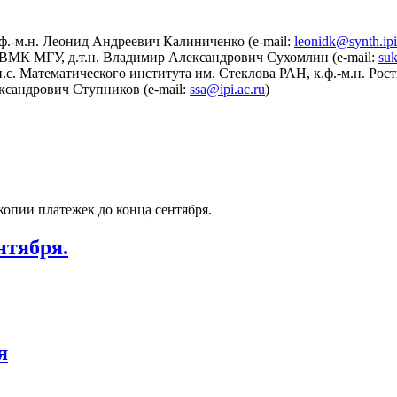
ф.-м.н. Леонид Андреевич Калиниченко (e-mail:
leonidk@synth.ipi
ВМК МГУ, д.т.н. Владимир Александрович Сухомлин (e-mail:
su
.с. Математического института им. Стеклова РАН, к.ф.-м.н. Рос
ксандрович Ступников (e-mail:
ssa@ipi.ac.ru
)
опии платежек до конца сентября.
нтября.
я