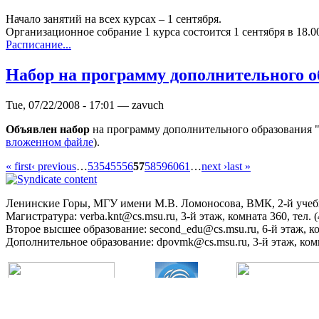
Начало занятий на всех курсах – 1 сентября.
Организационное собрание 1 курса состоится 1 сентября в 18.00,
Расписание...
Набор на программу дополнительного о
Tue, 07/22/2008 - 17:01 — zavuch
Объявлен набор
на программу дополнительного образования 
вложенном файле
).
« first
‹ previous
…
53
54
55
56
57
58
59
60
61
…
next ›
last »
Ленинские Горы, МГУ имени М.В. Ломоносова, ВМК, 2-й уче
Магистратура: verba.knt@cs.msu.ru, 3-й этаж, комната 360, тел. (
Второе высшее образование: second_edu@cs.msu.ru, 6-й этаж, ком
Дополнительное образование: dpovmk@cs.msu.ru, 3-й этаж, комна
МГУ имени М.В.Ломоносова
Факультет ВМК
Сетевая академ