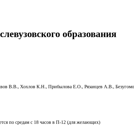
слевузовского образования
вов В.В., Хохлов К.Н., Прибылова Е.О., Рязанцев А.В., Безугом
ся по средам с 18 часов в П-12 (для желающих)