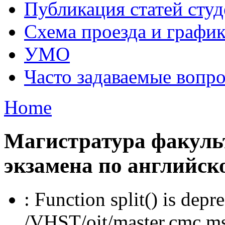
Публикация статей студ
Схема проезда и графи
УМО
Часто задаваемые вопр
Home
Магистратура факуль
экзамена по английск
: Function split() is depr
/VHST/oit/master.cmc.msu