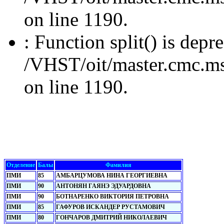
on line 1190.
: Function split() is depr
/VHST/oit/master.cmc.msu
on line 1190.
Отделение
Балы
Фамилия
ПМИ
85
АМБАРЦУМОВА НИНА ГЕОРГИЕВНА
ПМИ
90
АНТОНЯН ГАЯНЭ ЭДУАРДОВНА
ПМИ
90
БОТНАРЕНКО ВИКТОРИЯ ПЕТРОВНА
ПМИ
85
ГАФУРОВ ИСКАНДЕР РУСТАМОВИЧ
ПМИ
80
ГОНЧАРОВ ДМИТРИЙ НИКОЛАЕВИЧ