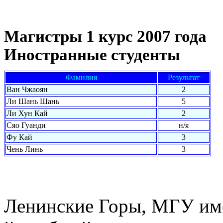
Магистры 1 курс 2007 года
Иностранные студенты
Фамилия
Результат
Ван Чжаоян
2
Ли Шань Шань
5
Ли Хун Кай
2
Сяо Гуанди
н/я
Фу Кай
3
Чень Линь
3
Ленинские Горы, МГУ им