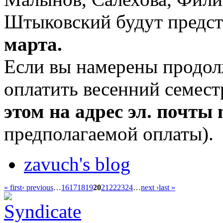
Штыковский будут предс
марта.
Если вы намерены продол
оплатить весенний семест
этом на адрес эл. почты
m
предполагаемой оплаты).
zavuch's blog
« first
‹ previous
…
16
17
18
19
20
21
22
23
24
…
next ›
last »