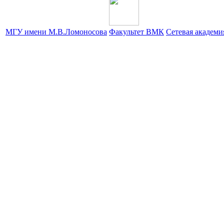
МГУ имени М.В.Ломоносова
Факультет ВМК
Сетевая академ