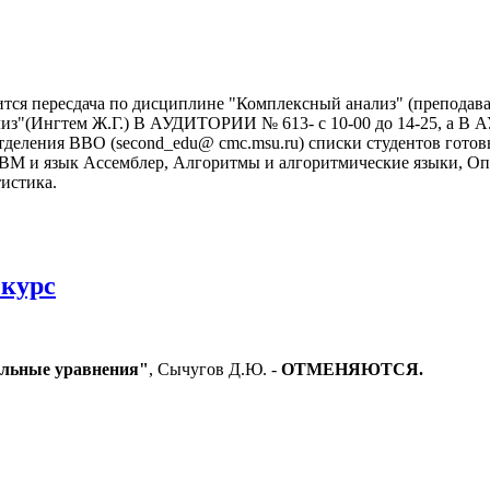
ится пересдача по дисциплине "Комплексный анализ" (преподава
ализ"(Ингтем Ж.Г.) В АУДИТОРИИ № 613- с 10-00 до 14-25, а В
 отделения ВВО (second_edu@ cmc.msu.ru) списки студентов гот
ВМ и язык Ассемблер, Алгоритмы и алгоритмические языки, Оп
истика.
курс
льные уравнения"
, Сычугов Д.Ю. -
ОТМЕНЯЮТСЯ.