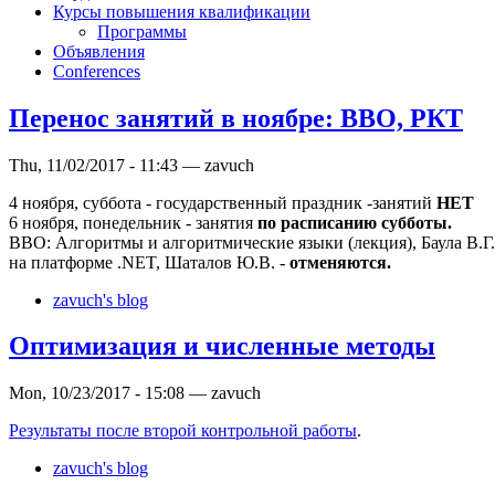
Курсы повышения квалификации
Программы
Объявления
Conferences
Перенос занятий в ноябре: ВВО, РКТ
Thu, 11/02/2017 - 11:43 — zavuch
4 ноября, суббота - государственный праздник -занятий
НЕТ
6 ноября, понедельник - занятия
по расписанию субботы.
ВВО: Алгоритмы и алгоритмические языки (лекция), Баула В.Г
на платформе .NET, Шаталов Ю.В. -
отменяются.
zavuch's blog
Оптимизация и численные методы
Mon, 10/23/2017 - 15:08 — zavuch
Результаты после второй контрольной работы
.
zavuch's blog