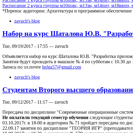
Расписание 1 курса группы м10повс, м13зи, м14пит, м18ввпп,
Расписание 2 курса группы м10повс, м13зи, м14пит, м18ввпп, 
*Перенос аудитории: Архитектура и программное обеспечени
zavuch's blog
Набор на курс Шаталова Ю.В. "Разрабо
Tue, 09/19/2017 - 17:55 — zavuch
Объявляется набор на курс Шаталова Ю.В. "Разработка приложе
Занятия будут проходить в машзале № 4 по субботам с 10.30 до 1
Запись по эл.почте
helga57@gmail.com
zavuch's blog
Студентам Второго высшего образован
Tue, 09/12/2017 - 11:17 — zavuch
Пересдача по дисциплине "Современные операционные системы" (
Не оплатили текущий семестр обучения
следующие студенты
03.10.2017г. в 18-00 в аудитории № 71 пройдет пересдача по 
22.09.17 занятия по дисциплине "ТЕОРИЯ ИГР" (преподавател