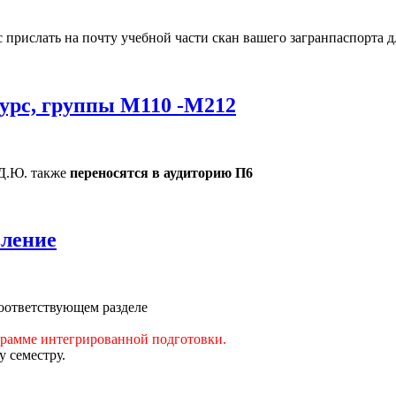
 прислать на почту учебной части скан вашего загранпаспорта 
курс, группы М110 -М212
 Д.Ю. также
переносятся в аудиторию П6
вление
соответствующем разделе
грамме интегрированной подготовки.
 семестру.