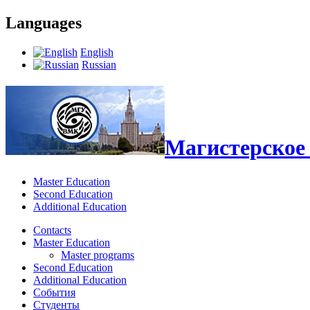
Languages
English
Russian
Магистерское 
Master Education
Second Education
Additional Education
Contacts
Master Education
Master programs
Second Education
Additional Education
События
Студенты