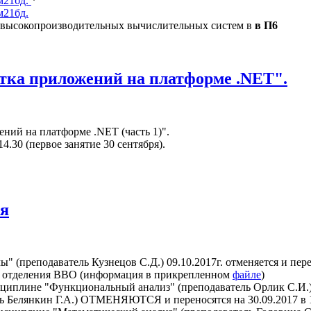
 м21бд.
*
м21бд.
е высокопроизводительных вычислительных систем в
в П6
тка приложений на платформе .NET".
ний на платформе .NET (часть 1)".
4.30 (первое занятие 30 сентября).
ия
преподаватель Кузнецов С.Д.) 09.10.2017г. отменяется и перено
 отделения ВВО (информация в прикрепленном
файле
)
дисциплине "Функциональный анализ" (преподаватель Орлик С.И.)
ь Белянкин Г.А.) ОТМЕНЯЮТСЯ и переносятся на 30.09.2017 в 1