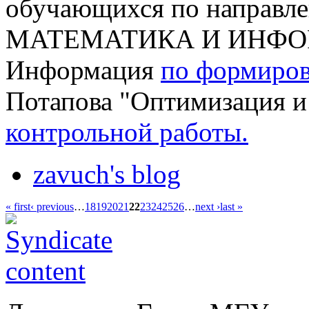
обучающихся по напра
МАТЕМАТИКА И ИНФ
Информация
по формиров
Потапова "Оптимизация и
контрольной работы.
zavuch's blog
« first
‹ previous
…
18
19
20
21
22
23
24
25
26
…
next ›
last »