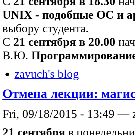
C
21 сентября в 18.30
нач
UNIX - подобные ОС и 
выбору студента.
C
21 сентября в 20.00
нач
В.Ю.
Программирование
zavuch's blog
Отмена лекции: маги
Fri, 09/18/2015 - 13:49 —
21 сентября
в понедельни