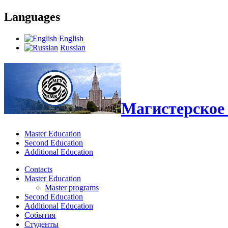
Languages
English
Russian
Магистерское 
Master Education
Second Education
Additional Education
Contacts
Master Education
Master programs
Second Education
Additional Education
События
Студенты